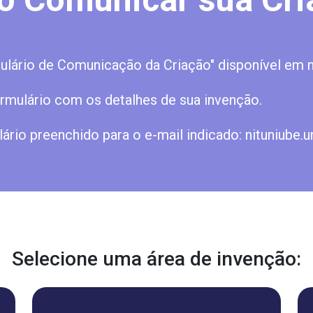
mulário de Comunicação da Criação" disponível em n
ormulário com os detalhes de sua invenção.
lário preenchido para o e-mail indicado: nituniube.un
Selecione uma área de invenção: