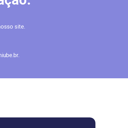
osso site.
iube.br.