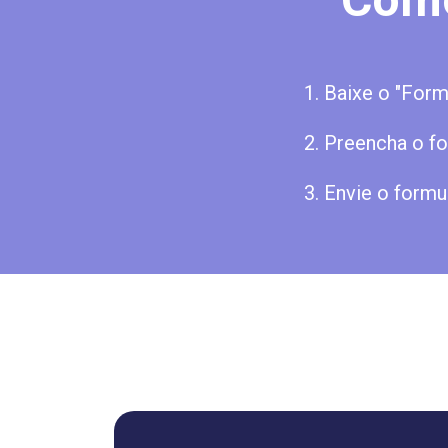
1. Baixe o "For
2. Preencha o f
3. Envie o formu