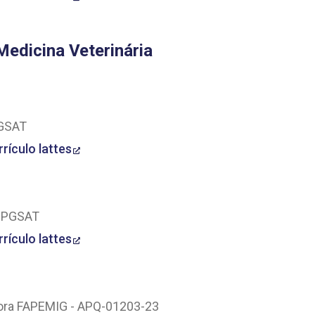
edicina Veterinária
PGSAT
rrículo lattes
 PPGSAT
rrículo lattes
sadora FAPEMIG - APQ-01203-23