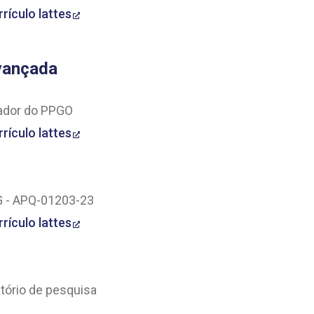
rrículo lattes
vançada
nador do PPGO
rrículo lattes
IG - APQ-01203-23
rrículo lattes
atório de pesquisa