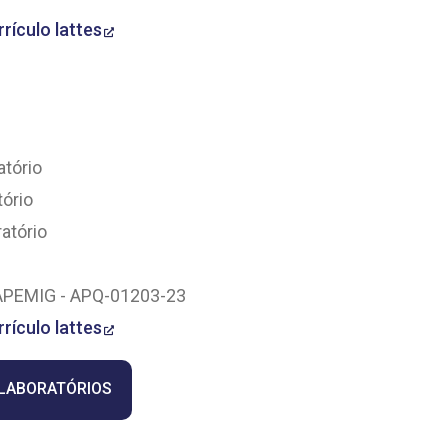
rrículo lattes
atório
tório
atório
 FAPEMIG - APQ-01203-23
rrículo lattes
 LABORATÓRIOS